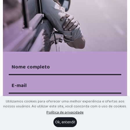
Utilizamos cookies para oferecer uma melhor experiência e ofertas aos
Ao enviar, aceito receber e-mails e ofertas da eutbem ;-)
nossos usuários. Ao utilizar este site, você concorda com o uso de cookies.
Política de privacidade
Eu li e concordo com a
Política de Privacidade
.
Ok, entendi!