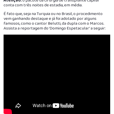
Atenção:
o pacote da cirurgia de transplante capilar
conta com três noites de estadia, em média.
É fato que, seja na Turquia ou no Brasil, o procedimento
vem ganhando destaque e já foi adotado por alguns
famosos, como o cantor Belutti, da dupla com o Marcos.
Assista a reportagem do ‘Domingo Espetacular’ a seguir: