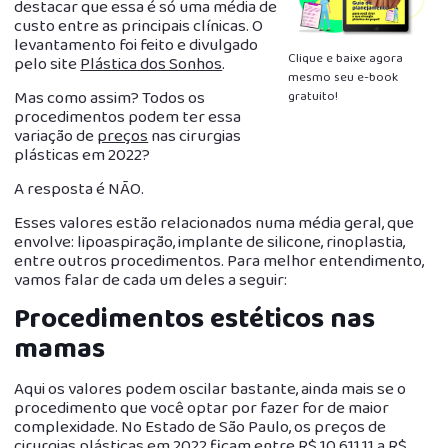
destacar que essa é só uma média de
custo entre as principais clínicas. O
levantamento foi feito e divulgado
Clique e baixe agora
pelo site
Plástica dos Sonhos
.
mesmo seu e-book
Mas como assim? Todos os
gratuito!
procedimentos podem ter essa
variação de
preços
nas cirurgias
plásticas em 2022?
A resposta é NÃO.
Esses valores estão relacionados numa média geral, que
envolve: lipoaspiração, implante de silicone, rinoplastia,
entre outros procedimentos. Para melhor entendimento,
vamos falar de cada um deles a seguir:
Procedimentos estéticos nas
mamas
Aqui os valores podem oscilar bastante, ainda mais se o
procedimento que você optar por fazer for de maior
complexidade. No Estado de São Paulo, os preços de
cirurgias plásticas em 2022 ficam entre R$ 10.611,11 a R$