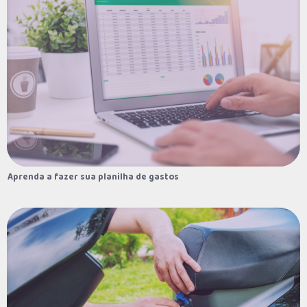
08/08/2022
Guia dos caminhos de peregrinação: tudo
que você precisa saber para escolher a
sua jornada e o destino da viagem
05/08/2022
Como utilizar o consórcio para faculdade:
viabilize seus estudos sem prejudicar a
saúde financeira
03/08/2022
Aprenda a fazer sua planilha de gastos
Aprenda a fazer sua planilha de gastos
5 banheiros decorados para integrar à sua
próxima reforma
29/07/2022
E-book Primeiro carro/moto.
25/07/2022