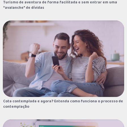
Turismo de aventura de forma facilitada e sem entrar em uma
Turismo de aventura de forma facilitada e sem entrar em uma
16/08/2022
“avalanche” de dívidas
“avalanche” de dívidas
Filho de peixe, peixinho é: quando a paixão
pelo automobilismo passa de geração em
geração
14/08/2022
E-book Rinoplastia Funcional ou Estética?
12/08/2022
Casar novamente? Veja como se planejar
com o consórcio de serviços.
10/08/2022
Cota contemplada e agora? Entenda como funciona o processo de
Cota contemplada e agora? Entenda como funciona o processo de
contemplação
contemplação
Seguro auto: saiba escolher o melhor para
o seu veículo