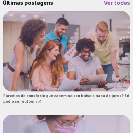
Últimas postagens
Ver todas
Últimas postagens
Ver todas
Parcelas de consórcio que cabem no seu bolso e
nada de juros? Só podia ser eutbem ;-)
06/10/2022
Dia Mundial do Dentista: curiosidades e
formas de pagar pelo sorriso perfeito
03/10/2022
E-book sobre Carro para PcD
29/09/2022
Parcelas de consórcio que cabem no seu bolso e nada de juros? Só
Parcelas de consórcio que cabem no seu bolso e nada de juros? Só
podia ser eutbem ;-)
podia ser eutbem ;-)
Turismo de aventura de forma facilitada e
sem entrar em uma “avalanche” de dívidas
27/09/2022