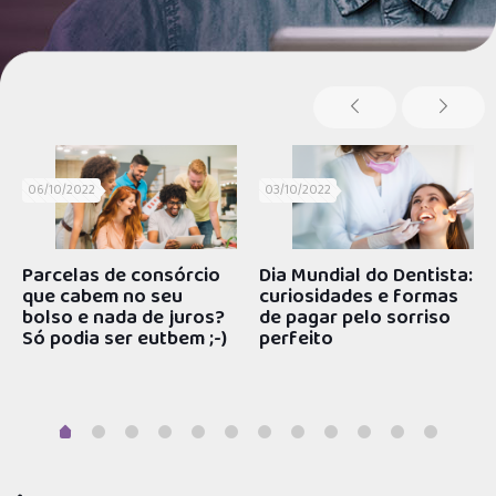
06/10/2022
06/10/2022
03/10/2022
03/10/2022
Mais lidas
Parcelas de consórcio
Parcelas de consórcio
Dia Mundial do Dentista:
Dia Mundial do Dentista:
que cabem no seu
que cabem no seu
curiosidades e formas
curiosidades e formas
bolso e nada de juros?
bolso e nada de juros?
de pagar pelo sorriso
de pagar pelo sorriso
Só podia ser eutbem ;-)
Só podia ser eutbem ;-)
perfeito
perfeito