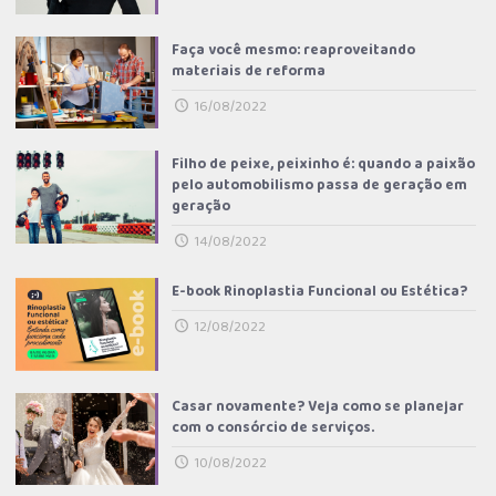
Faça você mesmo: reaproveitando
materiais de reforma
16/08/2022
Ao enviar, aceito receber e-mails e ofertas da
eutbem ;-)
Filho de peixe, peixinho é: quando a paixão
pelo automobilismo passa de geração em
geração
Eu li e concordo com a
Política de Privacidade
.
14/08/2022
E-book Rinoplastia Funcional ou Estética?
12/08/2022
Casar novamente? Veja como se planejar
com o consórcio de serviços.
10/08/2022