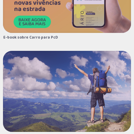
Super Lance auxilia no acesso à carta de
crédito do consórcio
08/09/2022
E-book sobre Carro Roubado
E-book sobre Carro para PcD
E-book sobre Carro para PcD
23/08/2022
Como aumentar a chance de ser
contemplado no consórcio?
22/08/2022
Como escolher o melhor fotógrafo de
festa para cada evento comemorativo
19/08/2022
Faça você mesmo: reaproveitando
materiais de reforma