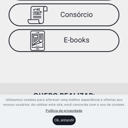
QUERO REALIZAR:
Utilizamos cookies para oferecer uma melhor experiência e ofertas aos
nossos usuários. Ao utilizar este site, você concorda com o uso de cookies.
Consórcio para Cirurgia Plástica e Estética
Política de privacidade
Consórcio para Reforma e Construção
Consórcio para Viagem
Ok, entendi!
Consórcio para Faculdade, Pós, Intercâmbio, Cursos