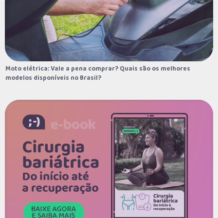
Viagem
Turismo de aventura de forma facilitada e sem entrar em
uma “avalanche” de dívidas
Moto elétrica: Vale a pena comprar? Quais são os melhores
Moto elétrica: Vale a pena comprar? Quais são os melhores
modelos disponíveis no Brasil?
modelos disponíveis no Brasil?
Festas e eventos
Como escolher o melhor fotógrafo de festa para cada
evento comemorativo
Educação financeira
Aprenda a fazer sua planilha de gastos
Cirurgia e procedimentos estéticos
Dia Mundial do Dentista: curiosidades e formas de pagar
pelo sorriso perfeito