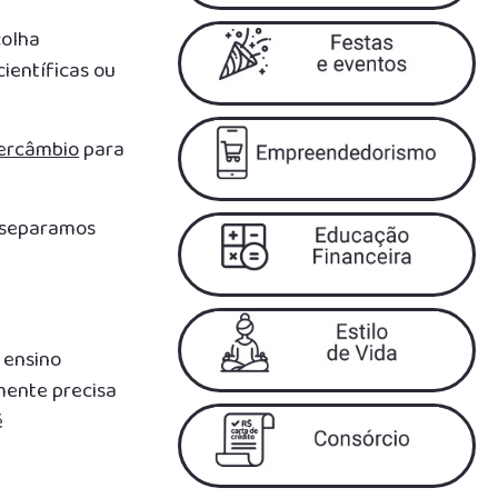
colha
ientíficas ou
tercâmbio
para
, separamos
 ensino
mente precisa
é