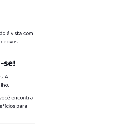
do é vista com
ra novos
-se!
s. A
lho.
 você encontra
efícios para