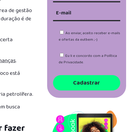
área de gestão
A duração é de
Ao enviar, aceito receber e-mails
 certa
e ofertas da eutbem ;-)
Eu li e concordo com a
Política
inanças
.
de Privacidade
.
foco está
a petrolífera.
uem busca
r fazer