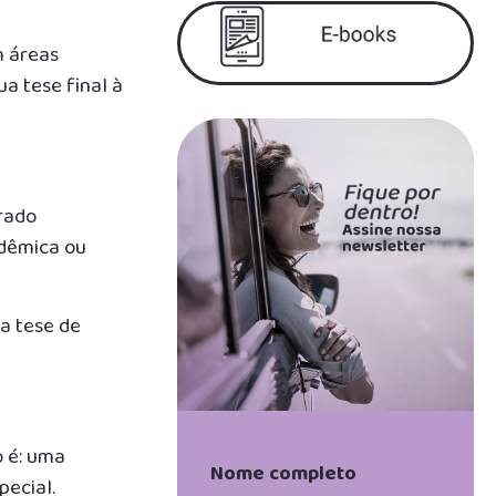
m áreas
a tese final à
trado
adêmica ou
a tese de
o é: uma
ecial.